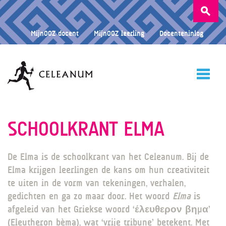
Zoeken
naar:
MijnOOZ docent
MijnOOZ leerling
Docenteninlog
HOME
SCHOOLKRANT ELMA
De Elma is de schoolkrant van het Celeanum. Bij de
CELEANUM
Elma krijgen leerlingen de kans om hun creativiteit
te uiten in de vorm van tekeningen, verhalen,
gedichten en ga zo maar door. Het woord
Elma
is
ONDERWIJS
afgeleid van het Griekse woord ‘έλευθερον βηµα’
(Eleutheron bèma), wat ‘vrije tribune’ betekent. Met