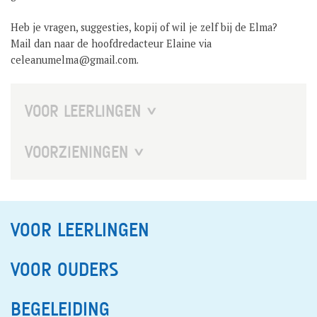
Heb je vragen, suggesties, kopij of wil je zelf bij de Elma?
Mail dan naar de hoofdredacteur Elaine via
celeanumelma@gmail.com.
VOOR LEERLINGEN
TOETSEN, EXAMEN EN OVERGANG
VOORZIENINGEN
CELEKUNST
MAATJESPROJECT
RAPPORT
BOEKEN
VOOR LEERLINGEN
MAATSCHAPPELIJKE STAGE – KLAS 4
OPENBAAR VERVOERSPAS
VOOR OUDERS
LEERLINGENCLUBS
MEDIATHEEK
INTERNATIONALISERING KLAS 4
BEGELEIDING
BIJLES EN HUISWERKBEGELEIDING