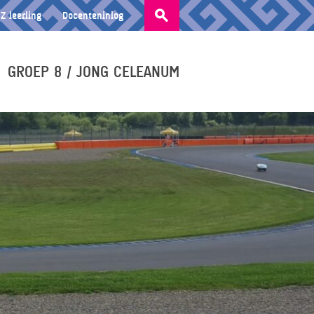
Zoeken
Z leerling
Docenteninlog
naar:
GROEP 8 / JONG CELEANUM