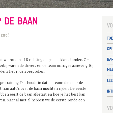
P DE BAAN
VO
nend!
TO
CE
RA
dat we rond half 8 richting de paddockken konden. Om
ierbij waren de drivers en de team manager aanwezig. Bij
MAA
jdens het rijden besproken.
LE
pe training. Dat houdt in dat de teams die door de
 hun auto’s over de baan mochten rijden. De eerste
INT
ebben eerst de baan afgetast en hoe je het best kan
ren. Maar al met al hebben we de eerste ronde een
VO