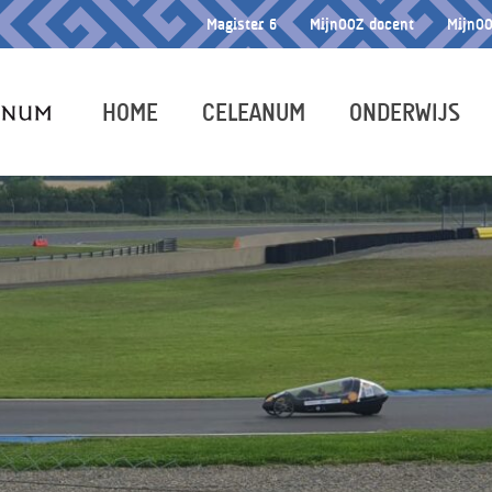
Magister 6
MijnOOZ docent
MijnOO
HOME
CELEANUM
ONDERWIJS