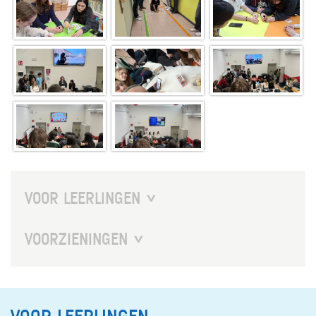
VOOR LEERLINGEN
TOETSEN, EXAMEN EN OVERGANG
VOORZIENINGEN
CELEKUNST
MAATJESPROJECT
RAPPORT
BOEKEN