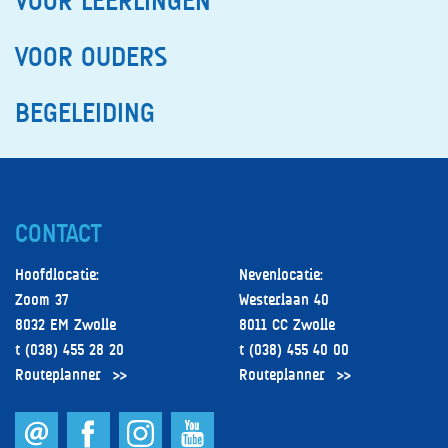
VOOR LEERLINGEN
MAATSCHAPPELIJKE STAGE – KLAS 4
OPENBAAR VERVOERSPAS
VOOR OUDERS
LEERLINGENCLUBS
MEDIATHEEK
INTERNATIONALISERING KLAS 4
BEGELEIDING
BIJLES EN HUISWERKBEGELEIDING
CONTACT
Hoofdlocatie:
Nevenlocatie:
Zoom 37
Westerlaan 40
8032 EM Zwolle
8011 CC Zwolle
t (038) 455 28 20
t (038) 455 40 00
Routeplanner
Routeplanner