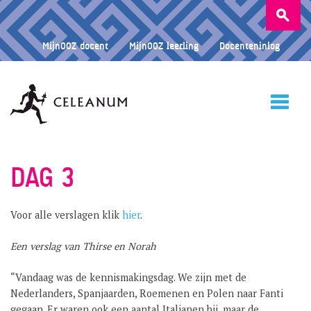
Zoeken
naar:
MijnOOZ docent
MijnOOZ leerling
Docenteninlog
HOME
DAG 3
Voor alle verslagen klik
hier
.
CELEANUM
Een verslag van Thirse en Norah
ONDERWIJS
“Vandaag was de kennismakingsdag. We zijn met de
Nederlanders, Spanjaarden, Roemenen en Polen naar Fanti
gegaan. Er waren ook een aantal Italianen bij, maar de