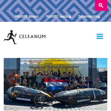
Zoeken
naar:
MijnOOZ docent
MijnOOZ leerling
Docenteninlog
HOME
CELEANUM
ONDERWIJS