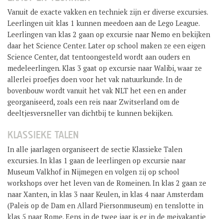
GROEP 8 / JONG CELEANUM
Vanuit de exacte vakken en techniek zijn er diverse excursies.
Leerlingen uit klas 1 kunnen meedoen aan de Lego League.
Leerlingen van klas 2 gaan op excursie naar Nemo en bekijken
daar het Science Center. Later op school maken ze een eigen
Science Center, dat tentoongesteld wordt aan ouders en
medeleerlingen. Klas 3 gaat op excursie naar Walibi, waar ze
allerlei proefjes doen voor het vak natuurkunde. In de
bovenbouw wordt vanuit het vak NLT het een en ander
georganiseerd, zoals een reis naar Zwitserland om de
deeltjesversneller van dichtbij te kunnen bekijken.
KLASSIEKE TALEN
In alle jaarlagen organiseert de sectie Klassieke Talen
excursies. In klas 1 gaan de leerlingen op excursie naar
Museum Valkhof in Nijmegen en volgen zij op school
workshops over het leven van de Romeinen. In klas 2 gaan ze
naar Xanten, in klas 3 naar Keulen, in klas 4 naar Amsterdam
(Paleis op de Dam en Allard Piersonmuseum) en tenslotte in
klas 5 naar Rome. Eens in de twee jaar is er in de meivakantie