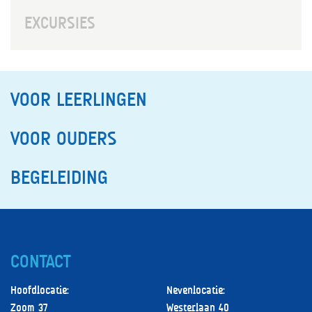
SPORT
EXCURSIES
MUZIEK / TONEEL
WOORDKUNST
VOOR LEERLINGEN
VOOR OUDERS
BEGELEIDING
CONTACT
Hoofdlocatie:
Nevenlocatie:
Zoom 37
Westerlaan 40