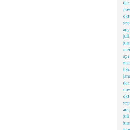
dec
nov
okt
sep
aug
jul
jun
mei
apr
maa
feb
jan
dec
nov
okt
sep
aug
jul
jun
mei