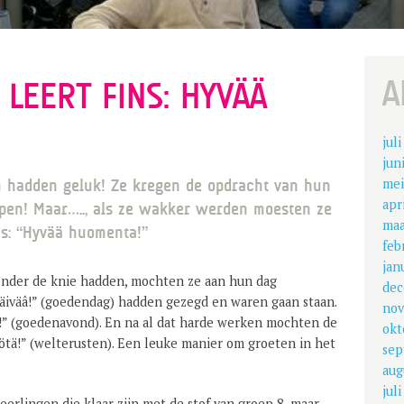
A
LEERT FINS: HYVÄÄ
jul
jun
mei
m hadden geluk! Ze kregen de opdracht van hun
apr
pen! Maar….., als ze wakker werden moesten ze
maa
s: “Hyvää huomenta!”
feb
jan
nder de knie hadden, mochten ze aan hun dag
dec
äiväâ!” (goedendag) hadden gezegd en waren gaan staan.
nov
a!” (goedenavond). En na al dat harde werken mochten de
okt
ötä!” (welterusten). Een leuke manier om groeten in het
sep
aug
jul
eerlingen die klaar zijn met de stof van groep 8, maar