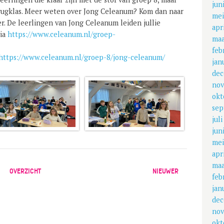
jun
 brugklas. Meer weten over Jong Celeanum? Kom dan naar
mei
r. De leerlingen van Jong Celeanum leiden jullie
apr
via
https://www.celeanum.nl/groep-
maa
feb
https://www.celeanum.nl/groep-8/jong-celeanum/
jan
dec
nov
okt
sep
jul
jun
mei
apr
maa
OVERZICHT
NIEUWER
feb
jan
dec
nov
okt