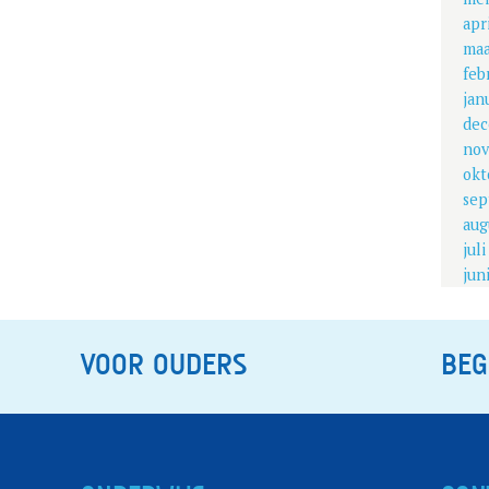
apr
maa
feb
jan
dec
nov
okt
sep
aug
jul
jun
VOOR OUDERS
BEG