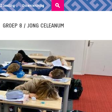
Zoeken
Z leerling
Docenteninlog
naar:
GROEP 8 / JONG CELEANUM