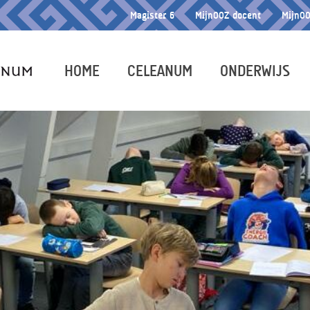
Magister 6
MijnOOZ docent
MijnOO
HOME
CELEANUM
ONDERWIJS