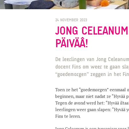
24 NOVEMBER 2023
JONG CELEANUM 
PÄIVÄÂ!
De leerlingen van Jong Celeanu
docent Fins om weer te gaan sla
“goedemorgen” zeggen in het Fin
Toen ze het “goedemorgen” eenmaal o
beginnen, maar niet nadat ze “Hyvää p
Tegen de avond werd het: “Hyvää ilta
leerlingen weer gaan slapen: “Hyvää y
Fins te leren.
Jong Celeanum is een tussenjaar voor l