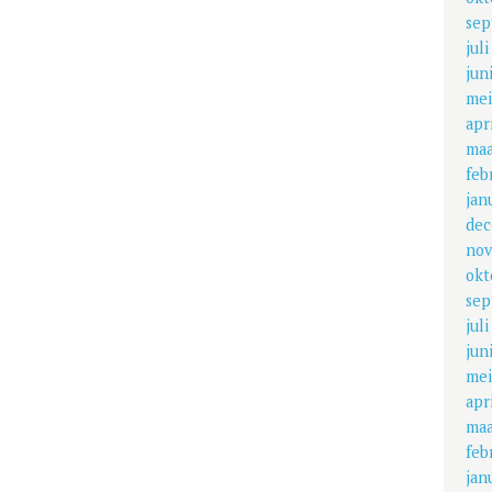
sep
jul
jun
mei
apr
maa
feb
jan
dec
nov
okt
sep
jul
jun
mei
apr
maa
feb
jan