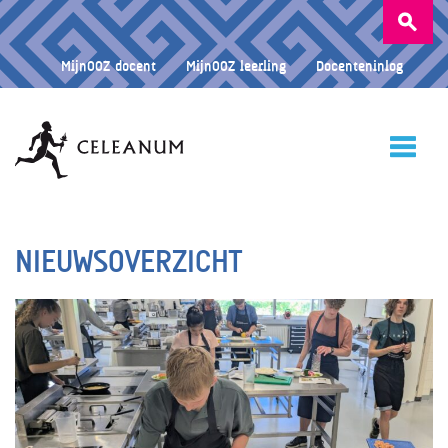
Zoeken
naar:
MijnOOZ docent
MijnOOZ leerling
Docenteninlog
HOME
NIEUWSOVERZICHT
CELEANUM
ONDERWIJS