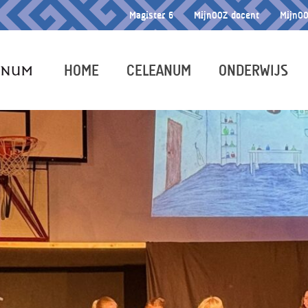
Magister 6
MijnOOZ docent
MijnOO
HOME
CELEANUM
ONDERWIJS