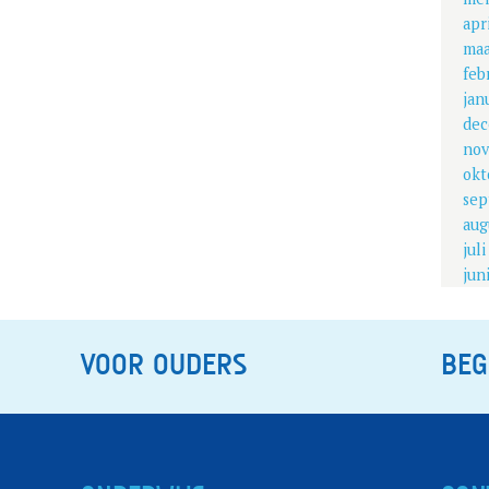
apr
maa
feb
jan
dec
nov
okt
sep
aug
jul
jun
VOOR OUDERS
BEG