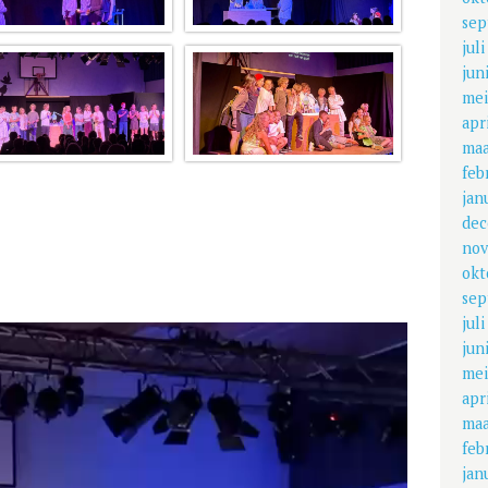
sep
jul
jun
mei
apr
maa
feb
jan
dec
nov
okt
sep
jul
jun
mei
apr
maa
feb
jan