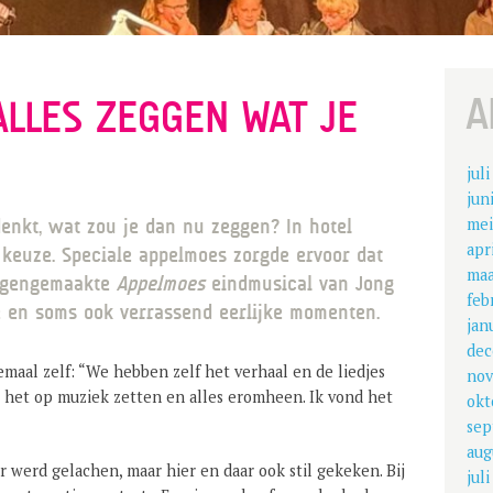
A
LLES ZEGGEN WAT JE
jul
jun
mei
denkt, wat zou je dan nu zeggen? In hotel
apr
keuze. Speciale appelmoes zorgde ervoor dat
maa
 eigengemaakte
Appelmoes
eindmusical van Jong
feb
e en soms ook verrassend eerlijke momenten.
jan
dec
maal zelf: “We hebben zelf het verhaal en de liedjes
nov
 het op muziek zetten en alles eromheen. Ik vond het
okt
sep
aug
er werd gelachen, maar hier en daar ook stil gekeken. Bij
jul