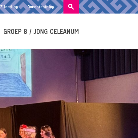
Zoeken
Z leerling
Docenteninlog
naar:
GROEP 8 / JONG CELEANUM