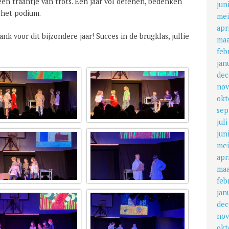
en traantje van trots. Een jaar vol oefenen, bedenken
jun
het podium.
mei
apr
k voor dit bijzondere jaar! Succes in de brugklas, jullie
maa
feb
jan
dec
nov
okt
sep
jul
jun
mei
apr
maa
feb
jan
dec
nov
okt