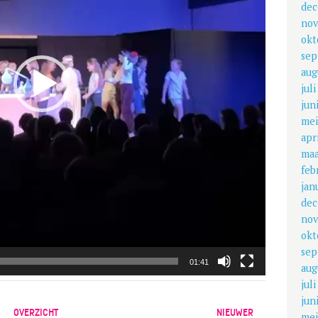
dec
nov
okt
sep
aug
jul
jun
mei
apr
maa
feb
jan
dec
nov
okt
sep
01:41
aug
jul
jun
OVERZICHT
NIEUWER
mei