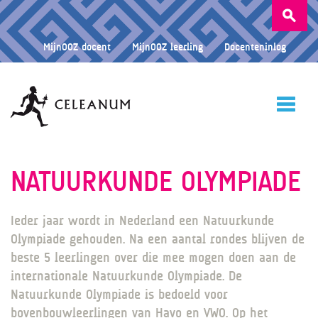
Zoeken
naar:
MijnOOZ docent
MijnOOZ leerling
Docenteninlog
HOME
NATUURKUNDE OLYMPIADE
Ieder jaar wordt in Nederland een Natuurkunde
CELEANUM
Olympiade gehouden. Na een aantal rondes blijven de
beste 5 leerlingen over die mee mogen doen aan de
internationale Natuurkunde Olympiade. De
ONDERWIJS
Natuurkunde Olympiade is bedoeld voor
bovenbouwleerlingen van Havo en VWO. Op het