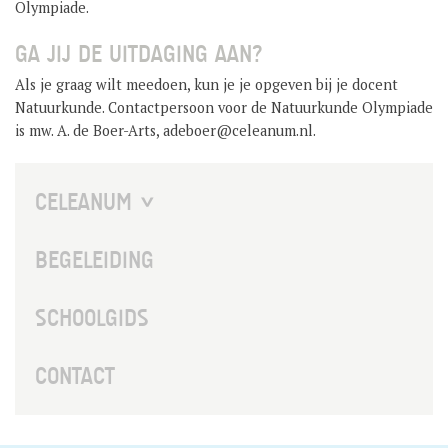
Olympiade.
GA JIJ DE UITDAGING AAN?
Als je graag wilt meedoen, kun je je opgeven bij je docent
Natuurkunde. Contactpersoon voor de Natuurkunde Olympiade
is mw. A. de Boer-Arts, adeboer@celeanum.nl.
CELEANUM
LOCATIES
BEGELEIDING
GESCHIEDENIS
SCHOOLGIDS
MALAIKA KIDS
CONTACT
HERDENKING ROZENBOOM
ECONASIUM / VECON BUSINESS SCHOOL