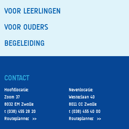
GEZONDE SCHOOL
VOOR LEERLINGEN
OLYMPIADESCHOOL
VOOR OUDERS
SCHOOLMISSIE
SOCIALE VEILIGHEID
BEGELEIDING
AVG – INFORMATIEBEVEILIGING EN PRIVACY (IBP)
VACATURES
CONTACT
Hoofdlocatie:
Nevenlocatie:
Zoom 37
Westerlaan 40
8032 EM Zwolle
8011 CC Zwolle
t (038) 455 28 20
t (038) 455 40 00
Routeplanner
Routeplanner