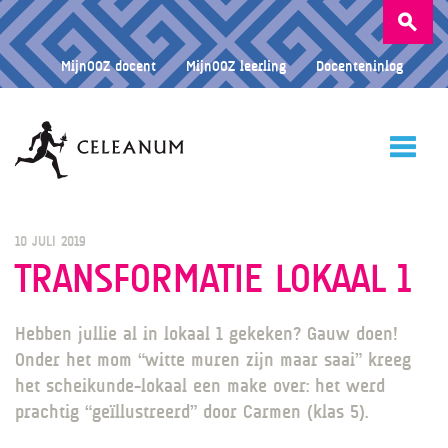
Zoeken
naar:
MijnOOZ docent
MijnOOZ leerling
Docenteninlog
HOME
10 JULI 2019
TRANSFORMATIE LOKAAL 1
CELEANUM
Hebben jullie al in lokaal 1 gekeken? Gauw doen!
Onder het mom “witte muren zijn maar saai” kreeg
het scheikunde-lokaal een make over: het werd
ONDERWIJS
prachtig “geïllustreerd” door Carmen (klas 5).