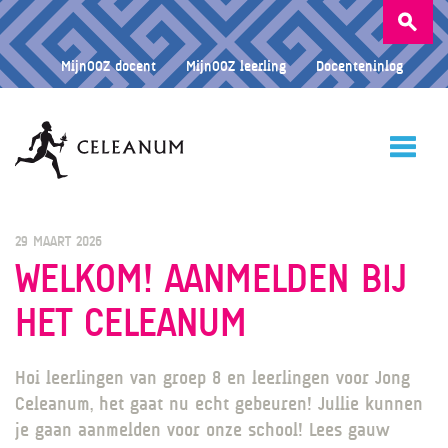
Zoeken
naar:
MijnOOZ docent
MijnOOZ leerling
Docenteninlog
HOME
29 MAART 2026
WELKOM! AANMELDEN BIJ
HET CELEANUM
CELEANUM
Hoi leerlingen van groep 8 en leerlingen voor Jong
ONDERWIJS
Celeanum, het gaat nu echt gebeuren! Jullie kunnen
je gaan aanmelden voor onze school! Lees gauw