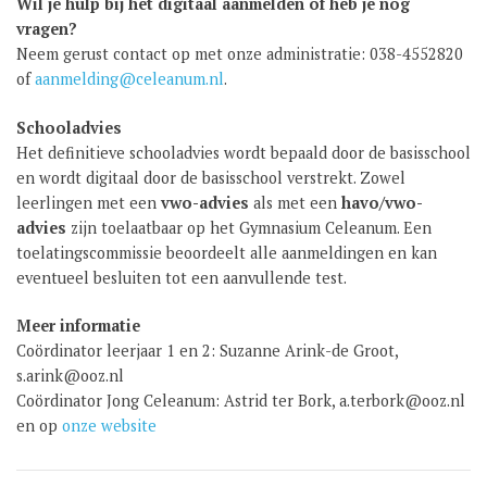
Wil je hulp bij het digitaal aanmelden of heb je nog
vragen?
Neem gerust contact op met onze administratie: 038-4552820
of
aanmelding@celeanum.nl
.
Schooladvies
Het definitieve schooladvies wordt bepaald door de basisschool
en wordt digitaal door de basisschool verstrekt. Zowel
leerlingen met een
vwo-advies
als met een
havo/vwo-
advies
zijn toelaatbaar op het Gymnasium Celeanum. Een
toelatingscommissie beoordeelt alle aanmeldingen en kan
eventueel besluiten tot een aanvullende test.
Meer informatie
Coördinator leerjaar 1 en 2: Suzanne Arink-de Groot,
s.arink@ooz.nl
Coördinator Jong Celeanum: Astrid ter Bork, a.terbork@ooz.nl
en op
onze website