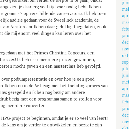
 HPG gebruiken om verder de diepte in te gaan, omdat
jun
angezien je daar erg veel tijd voor nodig hebt. Ik ben
mei
rogramma’s op verschillende conservatoria. Ik heb toen
apr
elijk auditie gedaan voor de Sweelinck academie, de
maa
m van Amsterdam. Ik ben daar gelukkig toegelaten, en ik
feb
t die mij enorm veel dingen kan leren over het
jan
dec
nov
meegedaan met het Prinses Christina Concours, een
okt
t succes! Ik heb daar meerdere prijzen gewonnen,
sep
ncerten mocht geven en een masterclass heb gevolgd.
jul
jun
d over podiumpresentatie en over hoe je een goed
mei
. Ik ben nu in de 6e bezig met het toelatingsproces van
apr
efles geregeld en ik ben nog bezig om andere
maa
u druk bezig met een programma samen te stellen voor
feb
 nog meerdere concerten.
jan
dec
HPG-project te beginnen, omdat je er zo veel van leert!
nov
t de kans om je verder te ontwikkelen en bezig te zijn
okt