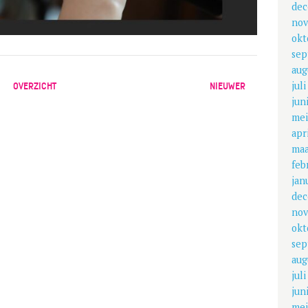
dec
nov
okt
sep
aug
jul
OVERZICHT
NIEUWER
jun
mei
apr
maa
feb
jan
dec
nov
okt
sep
aug
jul
jun
mei