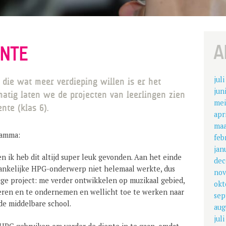
A
ENTE
jul
die wat meer verdieping willen is er het
jun
atig laten we de projecten van leerlingen zien
mei
nte (klas 6).
apr
maa
ramma:
feb
jan
en ik heb dit altijd super leuk gevonden. Aan het einde
dec
nvankelijke HPG-onderwerp niet helemaal werkte, dus
nov
ge project: me verder ontwikkelen op muzikaal gebied,
okt
leren en te ondernemen en wellicht toe te werken naar
sep
de middelbare school.
aug
jul