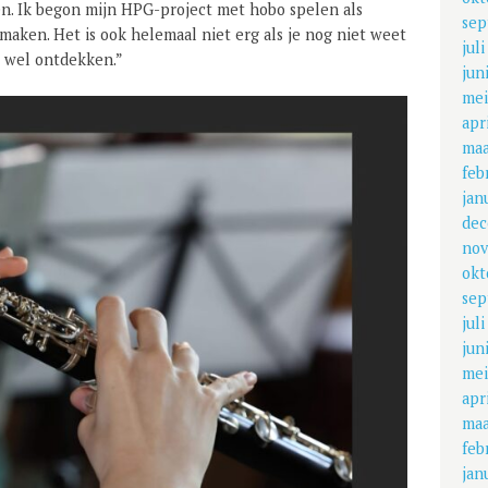
en. Ik begon mijn HPG-project met hobo spelen als
sep
maken. Het is ook helemaal niet erg als je nog niet weet
jul
g wel ontdekken.”
jun
mei
apr
maa
feb
jan
dec
nov
okt
sep
jul
jun
mei
apr
maa
feb
jan