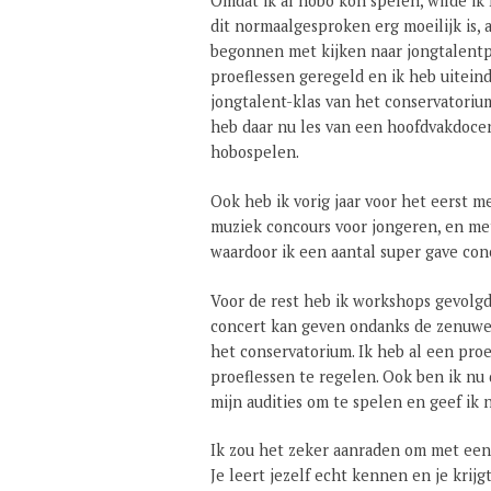
Omdat ik al hobo kon spelen, wilde ik
dit normaalgesproken erg moeilijk is, a
begonnen met kijken naar jongtalentp
proeflessen geregeld en ik heb uiteind
jongtalent-klas van het conservatoriu
heb daar nu les van een hoofdvakdocen
hobospelen.
Ook heb ik vorig jaar voor het eerst 
muziek concours voor jongeren, en me
waardoor ik een aantal super gave co
Voor de rest heb ik workshops gevolg
concert kan geven ondanks de zenuwen
het conservatorium. Ik heb al een pro
proeflessen te regelen. Ook ben ik n
mijn audities om te spelen en geef ik
Ik zou het zeker aanraden om met een 
Je leert jezelf echt kennen en je krijg