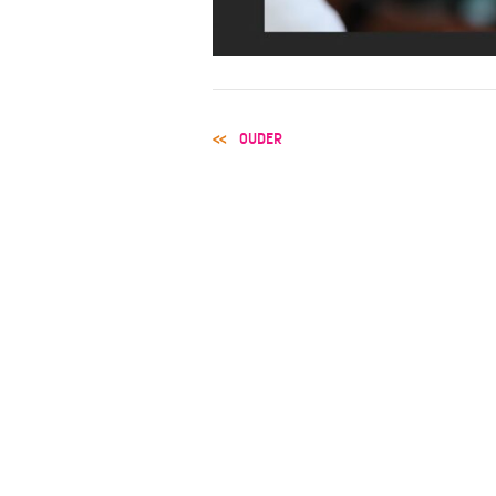
POST
OUDER
NAVIGATION