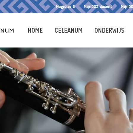
Magister 6
MijnOOZ docent
MijnOO
HOME
CELEANUM
ONDERWIJS