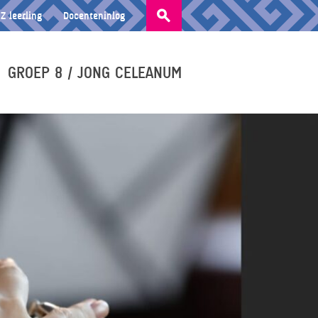
Zoeken
Z leerling
Docenteninlog
naar:
GROEP 8 / JONG CELEANUM