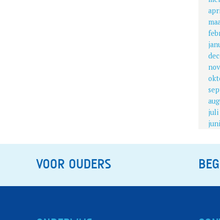
apr
maa
feb
jan
dec
nov
okt
sep
aug
jul
jun
VOOR OUDERS
BEG