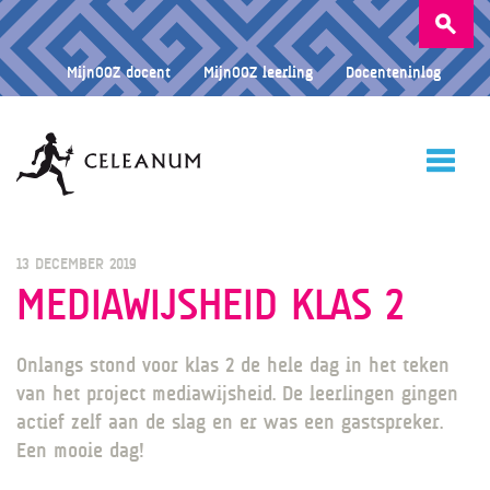
Zoeken
naar:
MijnOOZ docent
MijnOOZ leerling
Docenteninlog
HOME
13 DECEMBER 2019
MEDIAWIJSHEID KLAS 2
CELEANUM
Onlangs stond voor klas 2 de hele dag in het teken
van het project mediawijsheid. De leerlingen gingen
actief zelf aan de slag en er was een gastspreker.
ONDERWIJS
Een mooie dag!