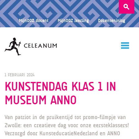
Zoeken
naar:
MijnOOZ docent
MijnOOZ leerling
Docenteninlog
HOME
1 FEBRUARI 2024
KUNSTENDAG KLAS 1 IN
MUSEUM ANNO
CELEANUM
Van patriot in de pruikentijd tot promo-filmpje van
ONDERWIJS
Zwolle: een creatieve dag voor onze eersteklassers!
Verzorgd door KunsteducatieNederland en ANNO