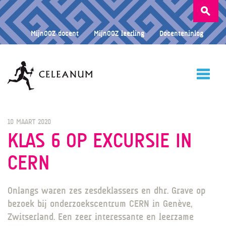
Zoeken
naar:
MijnOOZ docent
MijnOOZ leerling
Docenteninlog
HOME
10 MAART 2020
KLAS 6 OP EXCURSIE IN
CERN
CELEANUM
Onlangs waren zes zesdeklassers en dhr. Grave op
ONDERWIJS
bezoek bij onderzoekscentrum CERN in Genève,
Zwitserland. Een zeer interessante en leerzame