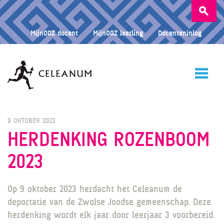
Zoeken
naar:
MijnOOZ docent
MijnOOZ leerling
Docenteninlog
HOME
9 OKTOBER 2023
HERDENKING ROZENBOOM
2023
CELEANUM
Op 9 oktober 2023 herdacht het Celeanum de
ONDERWIJS
deportatie van de Zwolse Joodse gemeenschap. Deze
herdenking wordt elk jaar door leerjaar 3 voorbereid.