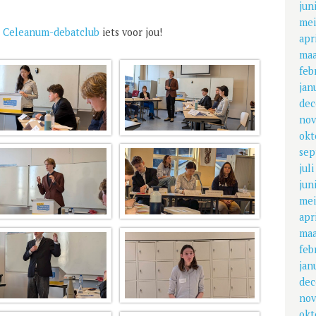
jun
mei
e
Celeanum-debatclub
iets voor jou!
apr
maa
feb
jan
dec
nov
okt
sep
jul
jun
mei
apr
maa
feb
jan
dec
nov
okt