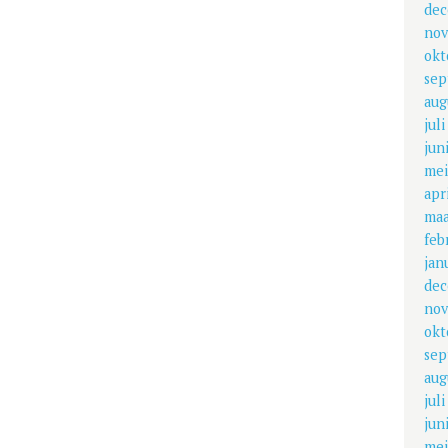
dec
nov
okt
sep
aug
jul
jun
mei
apr
maa
feb
jan
dec
nov
okt
sep
aug
jul
jun
mei