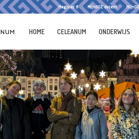
Magister 6
MijnOOZ docent
MijnOO
HOME
CELEANUM
ONDERWIJS