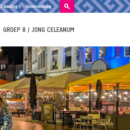
Zoeken
Z leerling
Docenteninlog
naar:
GROEP 8 / JONG CELEANUM