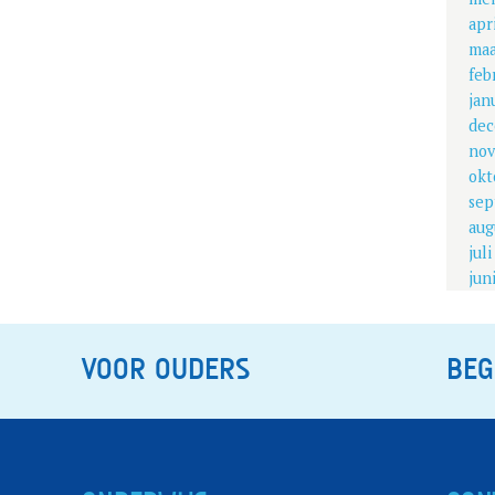
apr
maa
feb
jan
dec
nov
okt
sep
aug
jul
jun
VOOR OUDERS
BEG