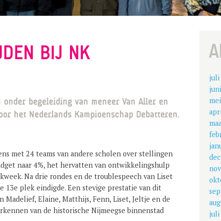
A
JDEN BIJ NK
jul
jun
mei
 onder begeleiding van meneer Van Aller en
apr
or het Nederlands Kampioenschap Debatteren.
maa
feb
jan
ens met 24 teams van andere scholen over stellingen
dec
udget naar 4%, het hervatten van ontwikkelingshulp
nov
kweek. Na drie rondes en de troublespeech van Liset
okt
e 13e plek eindigde. Een stevige prestatie van dit
sep
Madelief, Elaine, Matthijs, Fenn, Liset, Jeltje en de
aug
erkennen van de historische Nijmeegse binnenstad
jul