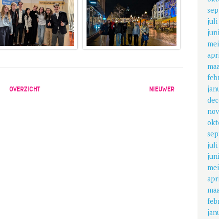
sep
jul
jun
mei
apr
maa
feb
jan
OVERZICHT
NIEUWER
dec
nov
okt
sep
jul
jun
mei
apr
maa
feb
jan