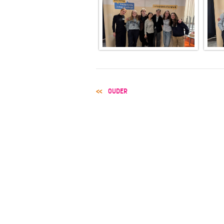
POST
OUDER
NAVIGATION