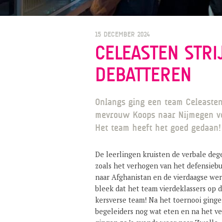
15 DECEMBER 2024
CELEASTEN STRI
DEBATTEREN
Onlangs ging een team Celeasten
mevrouw Koops naar Nijmegen vo
Het team heeft het goed gedaan!
De leerlingen kruisten de verbale deg
zoals het verhogen van het defensieb
naar Afghanistan en de vierdaagse wer
bleek dat het team vierdeklassers op d
kersverse team! Na het toernooi gingen 
begeleiders nog wat eten en na het v