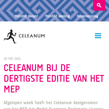
Zoeken
naar:
MijnOOZ docent
MijnOOZ leerling
Docenteninlog
HOME
30 MEI 2021
CELEANUM BIJ DE
DERTIGSTE EDITIE VAN HET
CELEANUM
MEP
ONDERWIJS
Afgelopen week heeft het Celeanum deelgenomen
aan het MEP, het Model European Parlement. Lisanne,