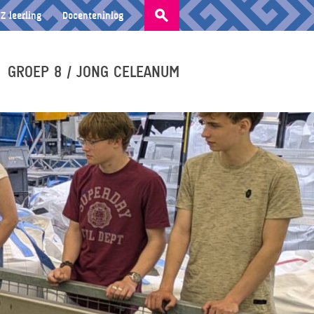
Zoeken
Z leerling
Docenteninlog
naar:
GROEP 8 / JONG CELEANUM