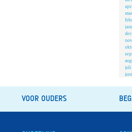
apr
maa
feb
jan
dec
nov
okt
sep
aug
jul
jun
VOOR OUDERS
BEG