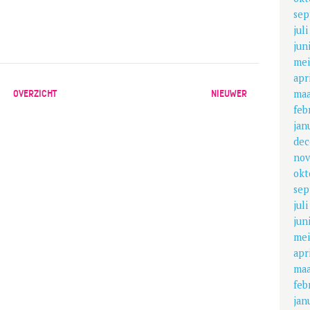
sep
jul
jun
mei
apr
maa
OVERZICHT
NIEUWER
feb
jan
dec
nov
okt
sep
jul
jun
mei
apr
maa
feb
jan