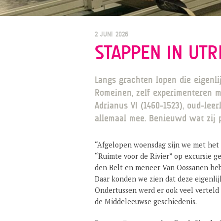
2 JUNI 2026
STAPPEN IN UTR
Langs grachten lopen die eigenli
Romeinen, zelf experimenteren m
Adrianus VI (1460–1523), oud-lee
allemaal mee. Benieuwd wat zij 
“Afgelopen woensdag zijn we met het N
“Ruimte voor de Rivier” op excursie 
den Belt en meneer Van Oossanen heb
Daar konden we zien dat deze eigenlijk
Ondertussen werd er ook veel verteld
de Middeleeuwse geschiedenis.