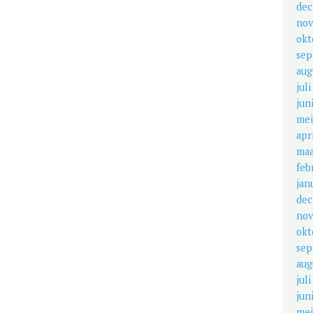
dec
nov
okt
sep
aug
jul
jun
mei
apr
maa
feb
jan
dec
nov
okt
sep
aug
jul
jun
mei