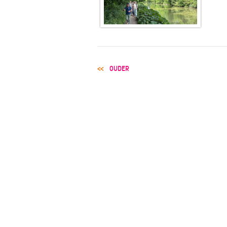
POST
OUDER
NAVIGATION