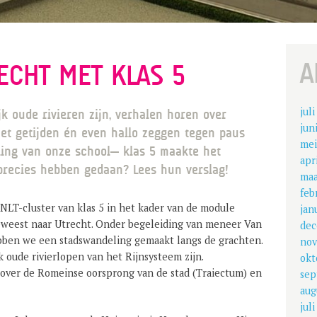
A
ECHT MET KLAS 5
jul
jk oude rivieren zijn, verhalen horen over
jun
et getijden én even hallo zeggen tegen paus
mei
rling van onze school— klas 5 maakte het
apr
precies hebben gedaan? Lees hun verslag!
maa
feb
LT-cluster van klas 5 in het kader van de module
jan
geweest naar Utrecht. Onder begeleiding van meneer Van
dec
ben we een stadswandeling gemaakt langs de grachten.
nov
 oude rivierlopen van het Rijnsysteem zijn.
okt
 over de Romeinse oorsprong van de stad (Traiectum) en
sep
aug
jul