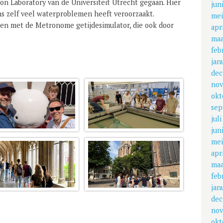
on Laboratory van de Universiteit Utrecht gegaan. Hier
jun
s zelf veel waterproblemen heeft veroorzaakt.
mei
n met de Metronome getijdesimulator, die ook door
apr
maa
feb
jan
dec
nov
okt
sep
jul
jun
mei
apr
maa
feb
jan
dec
nov
okt