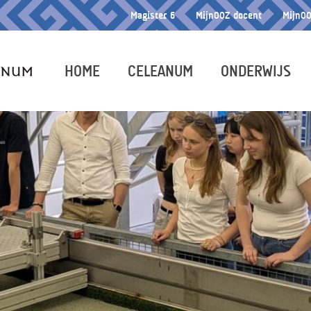
Magister 6
MijnOOZ docent
MijnOO
HOME
CELEANUM
ONDERWIJS