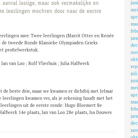
jun
 aantal lastige, maar ook vermakelijke en
mei
ste leerlingen mochten door naar de eerste
apr
maa
feb
eerlingen mee. Twee leerlingen (Marrit Otter en Renée
jan
t de tweede Ronde Klassieke Olympiaden Grieks
dec
et profielwerkstuk.
nov
okt
Ian van Loo ; Rolf Vlierhuis ; Julia Halfwerk
sep
jul
jun
mei
t de beste drie, maar we kwamen er dichtbij met Jelmar
apr
e leerlingen kwamen ver, als je rekening houdt met het
maa
2 leerlingen uit de eerste ronde: Hugo Bloemert 8e
feb
a Halfwerk 14e plaats, Ian van Loo 28e plaats, Isa Douwes
jan
dec
nov
okt