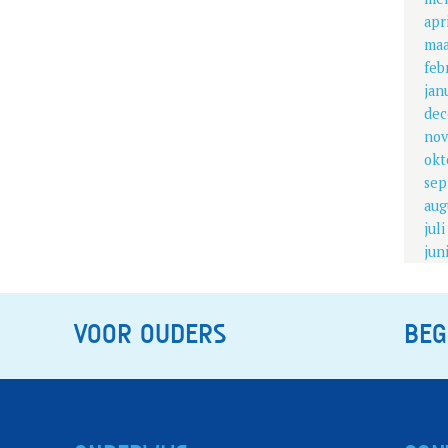
apr
maa
feb
jan
dec
nov
okt
sep
aug
jul
jun
VOOR OUDERS
BEG