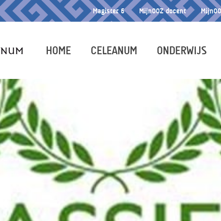
Magister 6
MijnOOZ docent
MijnOO
HOME
CELEANUM
ONDERWIJS