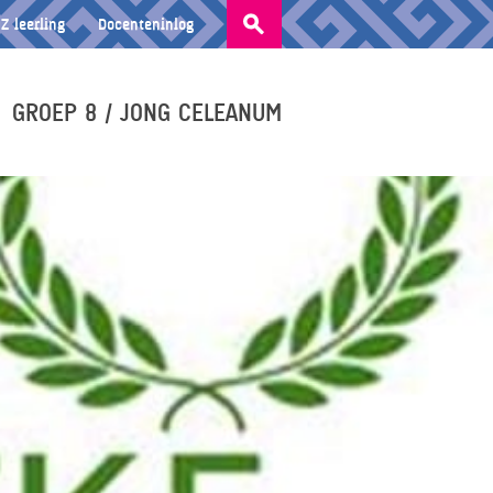
Zoeken
Z leerling
Docenteninlog
naar:
GROEP 8 / JONG CELEANUM