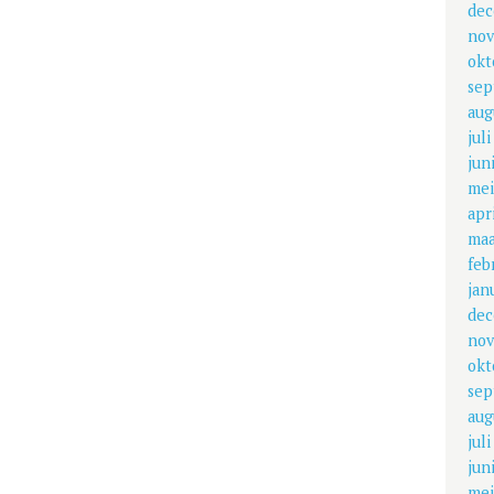
dec
nov
okt
sep
aug
jul
jun
mei
apr
maa
feb
jan
dec
nov
okt
sep
aug
jul
jun
mei