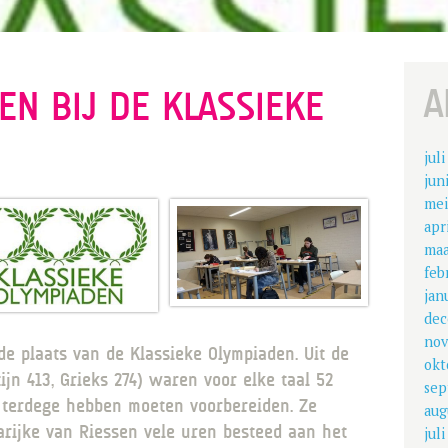
A
EN BIJ DE KLASSIEKE
jul
jun
mei
apr
maa
feb
jan
dec
nov
e plaats van de Klassieke Olympiaden. Uit de
okt
jn 413, Grieks 274) waren voor elke taal 52
sep
h terdege hebben moeten voorbereiden. Ze
aug
rijke van Riessen vele uren besteed aan het
jul