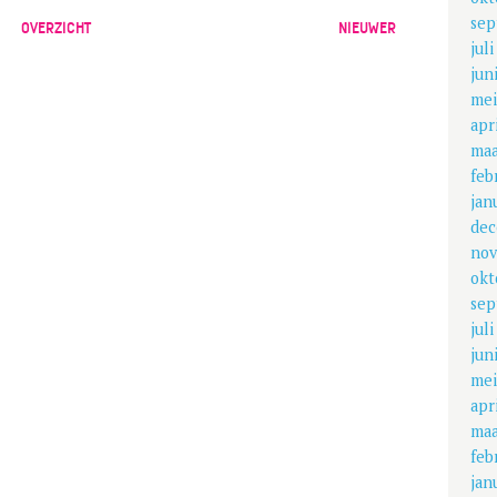
sep
OVERZICHT
NIEUWER
jul
jun
mei
apr
maa
feb
jan
dec
nov
okt
sep
jul
jun
mei
apr
maa
feb
jan