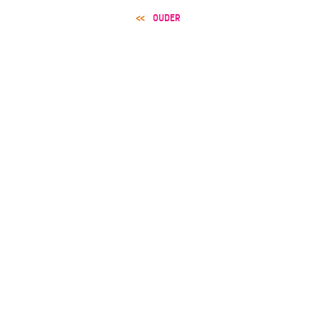
POST
OUDER
NAVIGATION