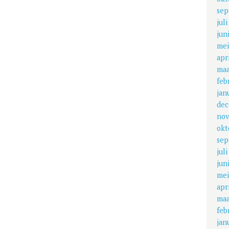
sep
jul
jun
mei
apr
maa
feb
jan
dec
nov
okt
sep
jul
jun
mei
apr
maa
feb
jan