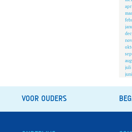
apr
maa
feb
jan
dec
nov
okt
sep
aug
jul
jun
VOOR OUDERS
BEG