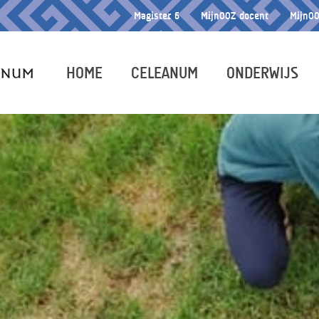
Magister 6
MijnOOZ docent
MijnOO
HOME
CELEANUM
ONDERWIJS