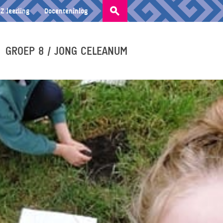
Zoeken
Z leerling
Docenteninlog
naar:
GROEP 8 / JONG CELEANUM