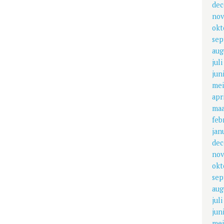
dec
nov
okt
sep
aug
jul
jun
mei
apr
maa
feb
jan
dec
nov
okt
sep
aug
jul
jun
mei