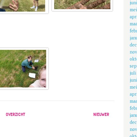
jun
mei
apr
maa
feb
jan
dec
nov
okt
sep
jul
jun
mei
apr
maa
feb
OVERZICHT
NIEUWER
jan
dec
nov
okt