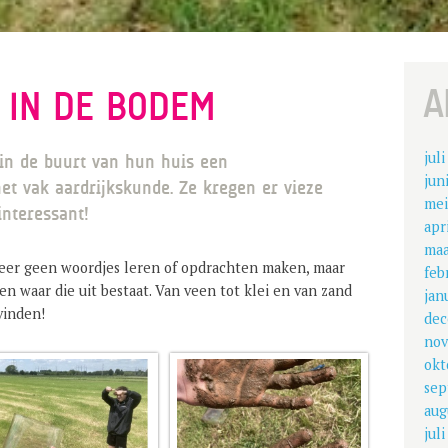
A
 IN DE BODEM
jul
 in de buurt van hun huis een
jun
t vak aardrijkskunde. Ze kregen er vieze
mei
nteressant!
apr
maa
keer geen woordjes leren of opdrachten maken, maar
feb
 waar die uit bestaat. Van veen tot klei en van zand
jan
vinden!
dec
nov
okt
sep
aug
jul