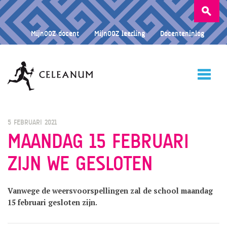
Zoeken
naar:
MijnOOZ docent
MijnOOZ leerling
Docenteninlog
HOME
5 FEBRUARI 2021
MAANDAG 15 FEBRUARI
ZIJN WE GESLOTEN
CELEANUM
Vanwege de weersvoorspellingen zal de school maandag
ONDERWIJS
15 februari gesloten zijn.