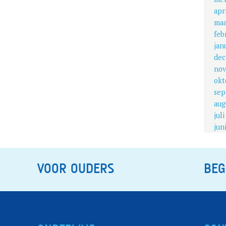
apr
maa
feb
jan
dec
nov
okt
sep
aug
jul
jun
VOOR OUDERS
BEG