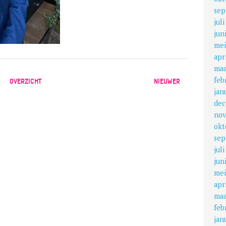
sep
jul
jun
mei
apr
maa
feb
OVERZICHT
NIEUWER
jan
dec
nov
okt
sep
jul
jun
mei
apr
maa
feb
jan