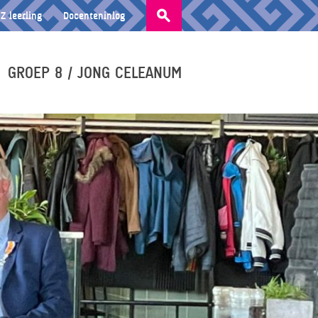
Zoeken
Z leerling
Docenteninlog
naar:
GROEP 8 / JONG CELEANUM