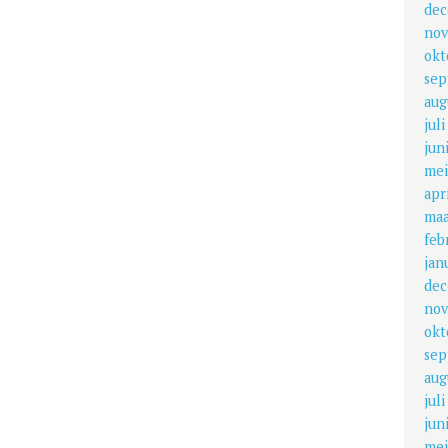
dec
nov
okt
sep
aug
jul
jun
mei
apr
maa
feb
jan
dec
nov
okt
sep
aug
jul
jun
mei