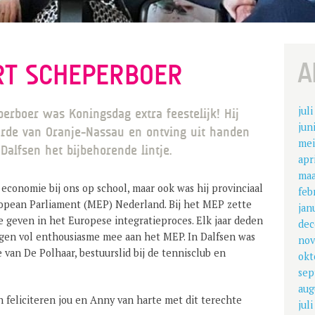
A
ART SCHEPERBOER
jul
erboer was Koningsdag extra feestelijk! Hij
jun
Orde van Oranje-Nassau en ontving uit handen
mei
alfsen het bijbehorende lintje.
apr
maa
economie bij ons op school, maar ook was hij provinciaal
feb
ropean Parliament (MEP) Nederland. Bij het MEP zette
jan
te geven in het Europese integratieproces. Elk jaar deden
dec
ngen vol enthousiasme mee aan het MEP. In Dalfsen was
nov
 van De Polhaar, bestuurslid bij de tennisclub en
okt
sep
aug
en feliciteren jou en Anny van harte met dit terechte
jul