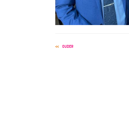
POST
OUDER
NAVIGATION