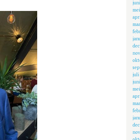
jun
mei
apr
maa
feb
jan
dec
nov
okt
sep
jul
jun
mei
apr
maa
feb
jan
dec
nov
okt