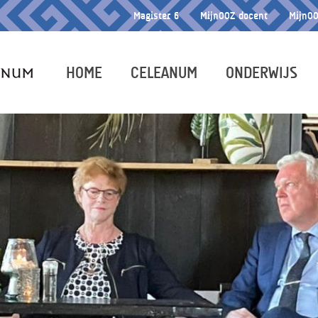
Magister 6
MijnOOZ docent
MijnOO
HOME
CELEANUM
ONDERWIJS