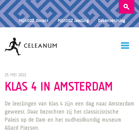
Zoeken
naar:
MijnOOZ docent
MijnOOZ leerling
Docenteninlog
HOME
25 MEI 2022
KLAS 4 IN AMSTERDAM
CELEANUM
De leerlingen van klas 4 zijn een dag naar Amsterdam
geweest. Daar bezochten zij het classicistische
Paleis op de Dam en het oudheidkundig museum
ONDERWIJS
Allard Pierson.