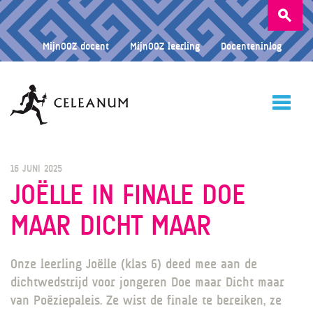
Zoeken
naar:
MijnOOZ docent
MijnOOZ leerling
Docenteninlog
HOME
16 JUNI 2025
JOËLLE IN FINALE DOE
MAAR DICHT MAAR
CELEANUM
Onze leerling Joëlle (klas 6) deed mee aan de
ONDERWIJS
dichtwedstrijd voor jongeren Doe maar Dicht maar
van Poëziepaleis. Ze wist de finale te bereiken, ze