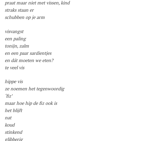
praat maar niet met vissen, kind
straks staan er
schubben op je arm
visvangst
een paling
tonijn, zalm
en een paar sardientjes
en dát moeten we eten?
te veel vis
hippe vis
ze noemen het tegenwoordig
‘fiz’
maar hoe hip de fiz ook is
het blijft
nat
koud
stinkend
glibberig