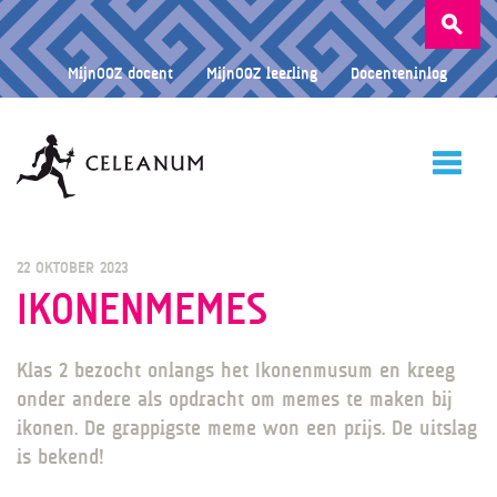
Zoeken
naar:
MijnOOZ docent
MijnOOZ leerling
Docenteninlog
HOME
22 OKTOBER 2023
IKONENMEMES
CELEANUM
Klas 2 bezocht onlangs het Ikonenmusum en kreeg
onder andere als opdracht om memes te maken bij
ikonen. De grappigste meme won een prijs. De uitslag
ONDERWIJS
is bekend!