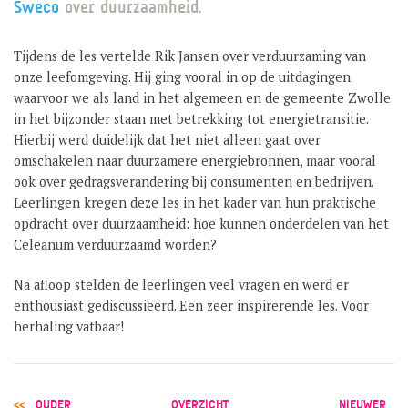
Sweco
over duurzaamheid.
GROEP 8 / JONG CELEANUM
Tijdens de les vertelde Rik Jansen over verduurzaming van
onze leefomgeving. Hij ging vooral in op de uitdagingen
waarvoor we als land in het algemeen en de gemeente Zwolle
in het bijzonder staan met betrekking tot energietransitie.
Hierbij werd duidelijk dat het niet alleen gaat over
omschakelen naar duurzamere energiebronnen, maar vooral
ook over gedragsverandering bij consumenten en bedrijven.
Leerlingen kregen deze les in het kader van hun praktische
opdracht over duurzaamheid: hoe kunnen onderdelen van het
Celeanum verduurzaamd worden?
Na afloop stelden de leerlingen veel vragen en werd er
enthousiast gediscussieerd. Een zeer inspirerende les. Voor
herhaling vatbaar!
POST
OUDER
OVERZICHT
NIEUWER