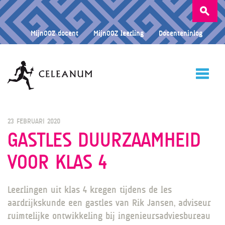
Zoeken
naar:
MijnOOZ docent
MijnOOZ leerling
Docenteninlog
HOME
23 FEBRUARI 2020
GASTLES DUURZAAMHEID
VOOR KLAS 4
CELEANUM
Leerlingen uit klas 4 kregen tijdens de les
ONDERWIJS
aardrijkskunde een gastles van Rik Jansen, adviseur
ruimtelijke ontwikkeling bij ingenieursadviesbureau