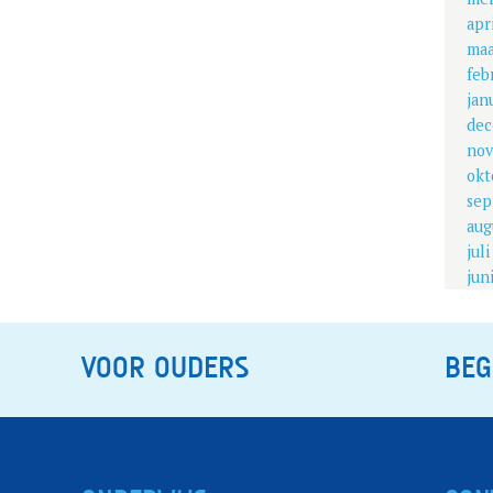
apr
maa
feb
jan
dec
nov
okt
sep
aug
jul
jun
VOOR OUDERS
BEG