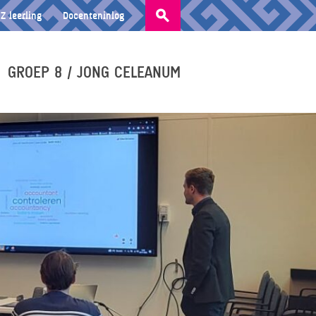
Zoeken
Z leerling
Docenteninlog
naar:
GROEP 8 / JONG CELEANUM