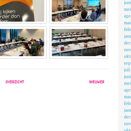
jun
mei
apr
maa
feb
jan
dec
nov
okt
sep
jul
jun
OVERZICHT
NIEUWER
mei
apr
maa
feb
jan
dec
nov
okt