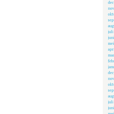
dec
nov
okt
sep
aug
jul
jun
mei
apr
maa
feb
jan
dec
nov
okt
sep
aug
jul
jun
mei