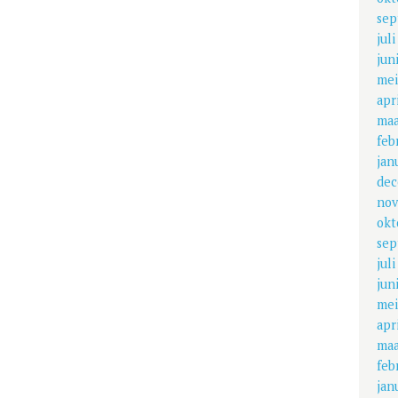
sep
jul
jun
mei
apr
maa
feb
jan
dec
nov
okt
sep
jul
jun
mei
apr
maa
feb
jan