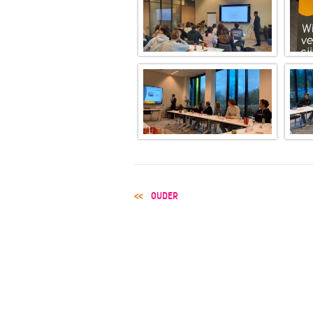
POST
OUDER
NAVIGATION