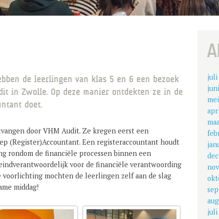
A
jul
ebben de leerlingen van klas 5 en 6 een bezoek
jun
it in Zwolle. Op deze manier ontdekten ze in de
mei
untant doet.
apr
maa
ntvangen door VHM Audit. Ze kregen eerst een
feb
oep (Register)Accountant. Een registeraccountant houdt
jan
ing rondom de financiële processen binnen een
dec
s eindverantwoordelijk voor de financiële verantwoording
nov
de voorlichting mochten de leerlingen zelf aan de slag
okt
zame middag!
sep
aug
jul