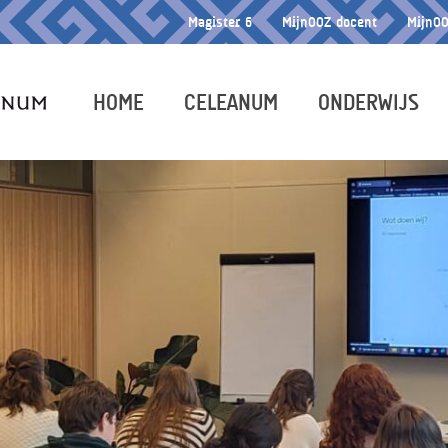
Magister 6
MijnOOZ docent
MijnOO
HOME
CELEANUM
ONDERWIJS