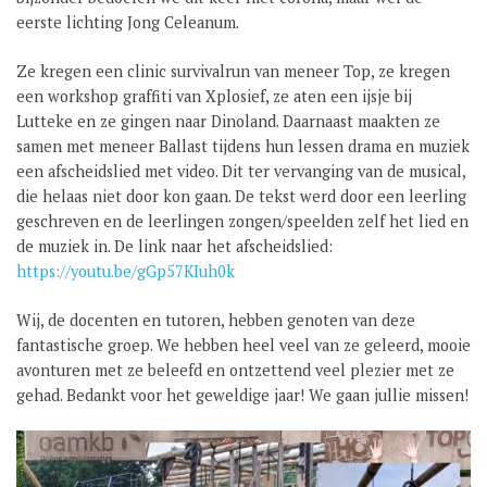
eerste lichting Jong Celeanum.
GROEP 8 / JONG CELEANUM
Ze kregen een clinic survivalrun van meneer Top, ze kregen
een workshop graffiti van Xplosief, ze aten een ijsje bij
Lutteke en ze gingen naar Dinoland. Daarnaast maakten ze
samen met meneer Ballast tijdens hun lessen drama en muziek
een afscheidslied met video. Dit ter vervanging van de musical,
die helaas niet door kon gaan. De tekst werd door een leerling
geschreven en de leerlingen zongen/speelden zelf het lied en
de muziek in. De link naar het afscheidslied:
https://youtu.be/gGp57KIuh0k
Wij, de docenten en tutoren, hebben genoten van deze
fantastische groep. We hebben heel veel van ze geleerd, mooie
avonturen met ze beleefd en ontzettend veel plezier met ze
gehad. Bedankt voor het geweldige jaar! We gaan jullie missen!