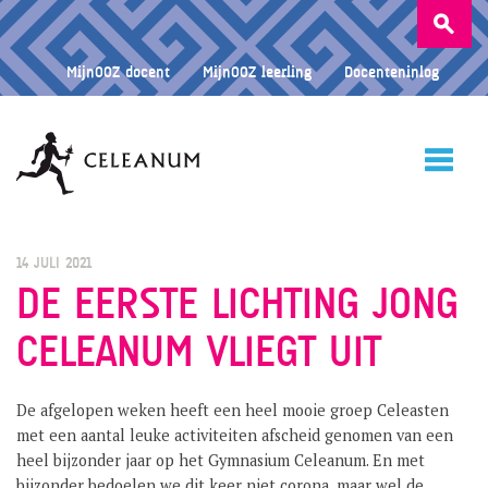
Zoeken
naar:
MijnOOZ docent
MijnOOZ leerling
Docenteninlog
HOME
14 JULI 2021
DE EERSTE LICHTING JONG
CELEANUM VLIEGT UIT
CELEANUM
De afgelopen weken heeft een heel mooie groep Celeasten
ONDERWIJS
met een aantal leuke activiteiten afscheid genomen van een
heel bijzonder jaar op het Gymnasium Celeanum. En met
bijzonder bedoelen we dit keer niet corona, maar wel de