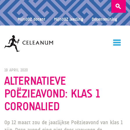
Zoeken
naar:
MijnOOZ docent
MijnOOZ leerling
Docenteninlog
HOME
19 APRIL 2020
ALTERNATIEVE
POËZIEAVOND: KLAS 1
CELEANUM
CORONALIED
ONDERWIJS
Op 12 maart zou de jaarlijkse Poëzieavond van klas 1
zijn. Deze avond ging niet door vanwege de