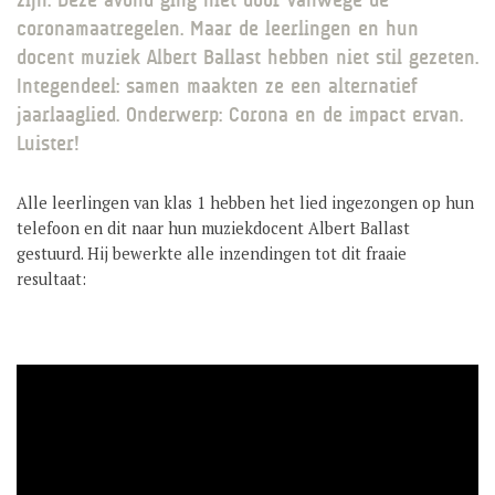
GROEP 8 / JONG CELEANUM
coronamaatregelen. Maar de leerlingen en hun
docent muziek Albert Ballast hebben niet stil gezeten.
Integendeel: samen maakten ze een alternatief
jaarlaaglied. Onderwerp: Corona en de impact ervan.
Luister!
Alle leerlingen van klas 1 hebben het lied ingezongen op hun
telefoon en dit naar hun muziekdocent Albert Ballast
gestuurd. Hij bewerkte alle inzendingen tot dit fraaie
resultaat: