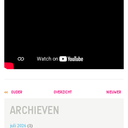
POST
OUDER
OVERZICHT
NIEUWER
NAVIGATION
ARCHIEVEN
juli 2026
(1)