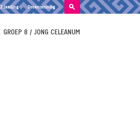
Zoeken
Z leerling
Docenteninlog
naar:
GROEP 8 / JONG CELEANUM