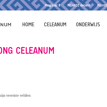
Magister 6
MijnOOZ docent
MijnOO
HOME
CELEANUM
ONDERWIJS
JONG CELEANUM
zijn vereiste velden