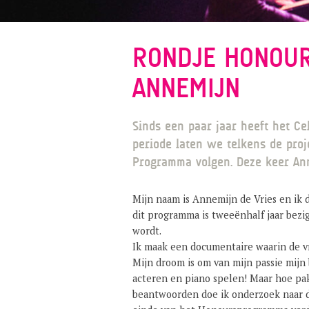
RONDJE HONOU
ANNEMIJN
Sinds een paar jaar heeft het 
periode laten we telkens de proj
Programma volgen. Deze keer Ann
Mijn naam is Annemijn de Vries en ik
dit programma is tweeënhalf jaar bezi
wordt.
Ik maak een documentaire waarin de vra
Mijn droom is om van mijn passie mijn 
acteren en piano spelen! Maar hoe pak
beantwoorden doe ik onderzoek naar d