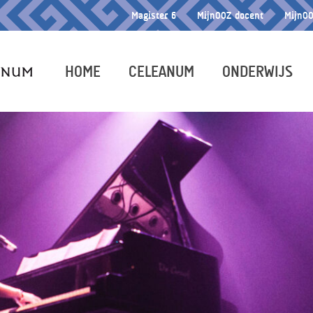
Magister 6
MijnOOZ docent
MijnOO
HOME
CELEANUM
ONDERWIJS