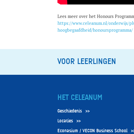
Lees meer over het Honours Program
https://www.celeanum.nl/onderwijs/p
hoogbegaafdheid/honoursprogramma/
VOOR LEERLINGEN
HET CELEANUM
Geschiedenis
Locaties
Econasium / VECON Business School