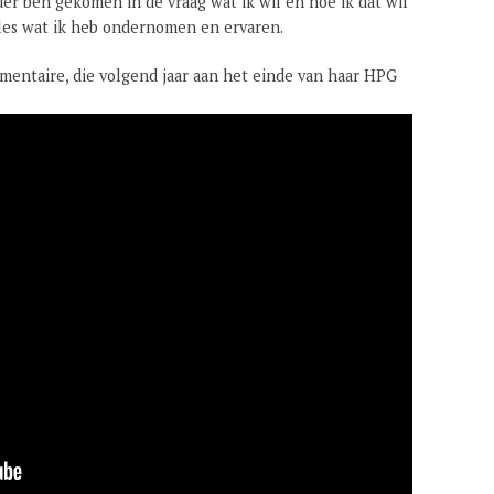
r ben gekomen in de vraag wat ik wil en hoe ik dat wil
lles wat ik heb ondernomen en ervaren.
mentaire, die volgend jaar aan het einde van haar HPG