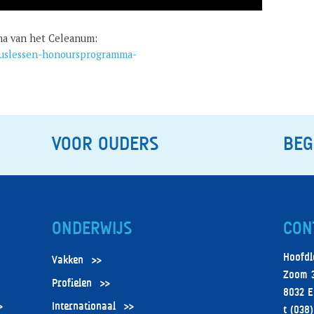
ma van het Celeanum:
luslessen-honoursprogramma-
VOOR OUDERS
BEG
ONDERWIJS
CON
Hoofdl
Vakken
Zoom 
Profielen
8032 E
Internationaal
t (038