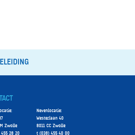
ELEIDING
TACT
ocatie:
Nevenlocatie:
37
Westerlaan 40
M Zwolle
8011 CC Zwolle
) 455 28 20
t (038) 455 40 00