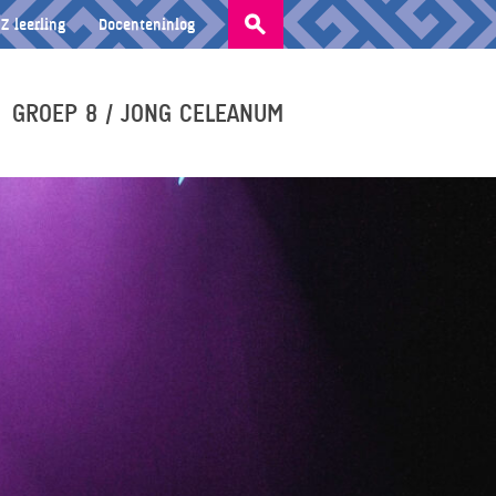
Zoeken
Z leerling
Docenteninlog
naar:
GROEP 8 / JONG CELEANUM