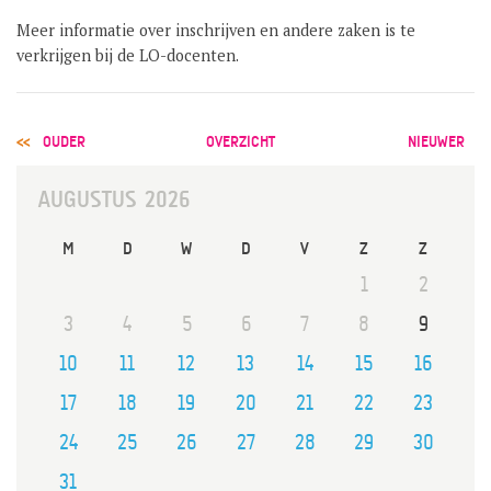
GROEP 8 / JONG CELEANUM
Meer informatie over inschrijven en andere zaken is te
verkrijgen bij de LO-docenten.
POST
OUDER
OVERZICHT
NIEUWER
NAVIGATION
AUGUSTUS 2026
M
D
W
D
V
Z
Z
1
2
3
4
5
6
7
8
9
10
11
12
13
14
15
16
17
18
19
20
21
22
23
24
25
26
27
28
29
30
31