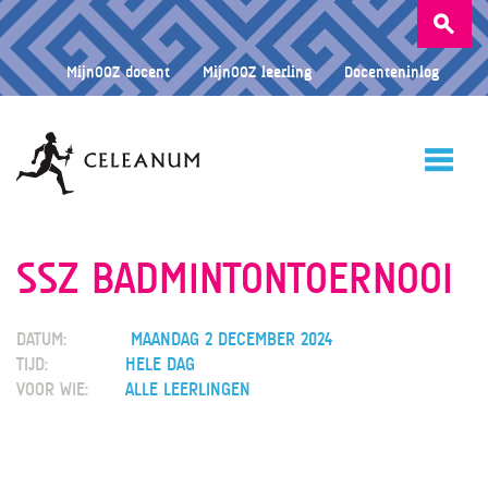
Zoeken
naar:
MijnOOZ docent
MijnOOZ leerling
Docenteninlog
HOME
SSZ BADMINTONTOERNOOI
DATUM:
MAANDAG 2 DECEMBER 2024
CELEANUM
TIJD:
HELE DAG
VOOR WIE:
ALLE LEERLINGEN
ONDERWIJS