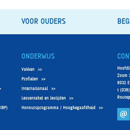
VOOR OUDERS
BEG
ONDERWIJS
CON
Hoofdl
Vakken
Zoom 
Profielen
8032 E
Internationaal
t (038
Routep
Lessentabel en lestijden
(IBP)
Honoursprogramma / Hoogbegaafdheid