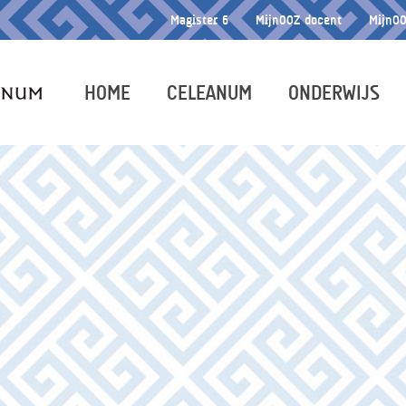
Magister 6
MijnOOZ docent
MijnOO
HOME
CELEANUM
ONDERWIJS