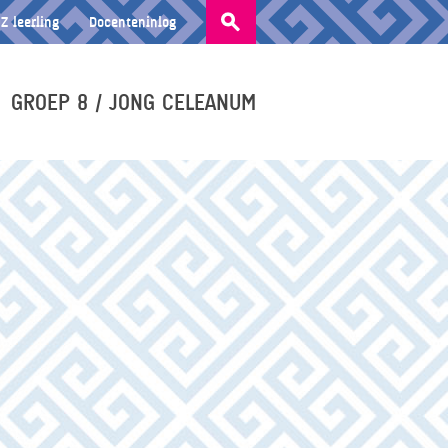
Zoeken
Z leerling
Docenteninlog
naar:
GROEP 8 / JONG CELEANUM