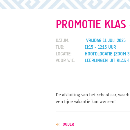
PROMOTIE KLAS 
DATUM:
VRIJDAG 11 JULI 2025
TIJD:
11:15 - 12:15 UUR
LOCATIE:
HOOFDLOCATIE (ZOOM 3
VOOR WIE:
LEERLINGEN UIT KLAS 4
De afsluiting van het schooljaar, waar
een fijne vakantie kan wensen!
POST
OUDER