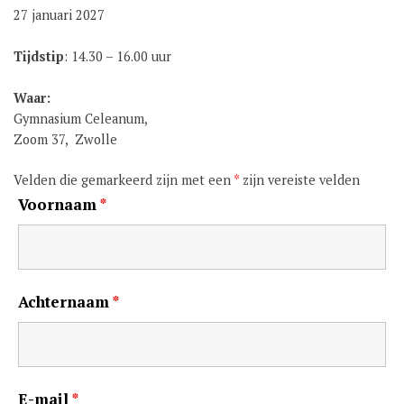
27 januari 2027
GROEP 8 / JONG CELEANUM
Tijdstip
: 14.30 – 16.00 uur
Waar:
Gymnasium Celeanum,
Zoom 37, Zwolle
Velden die gemarkeerd zijn met een
*
zijn vereiste velden
Voornaam
*
Achternaam
*
E-mail
*