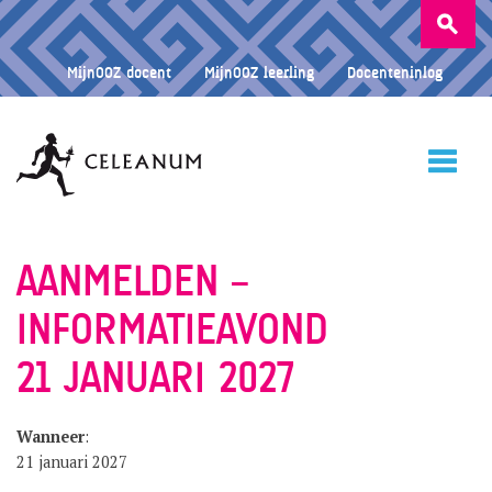
Zoeken
naar:
MijnOOZ docent
MijnOOZ leerling
Docenteninlog
HOME
AANMELDEN –
INFORMATIEAVOND
CELEANUM
21 JANUARI 2027
ONDERWIJS
Wanneer
:
21 januari 2027