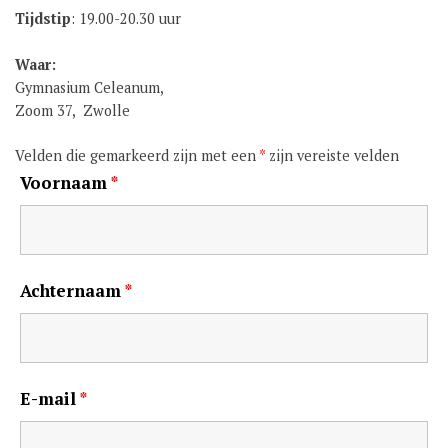
Tijdstip
: 19.00-20.30 uur
GROEP 8 / JONG CELEANUM
Waar:
Gymnasium Celeanum,
Zoom 37, Zwolle
Velden die gemarkeerd zijn met een
*
zijn vereiste velden
Voornaam
*
Achternaam
*
E-mail
*